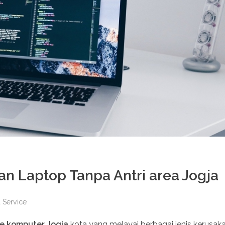
n Laptop Tanpa Antri area Jogja
 Service
ce komputer Jogja
kota yang melayai berbagai jenis kerusaka