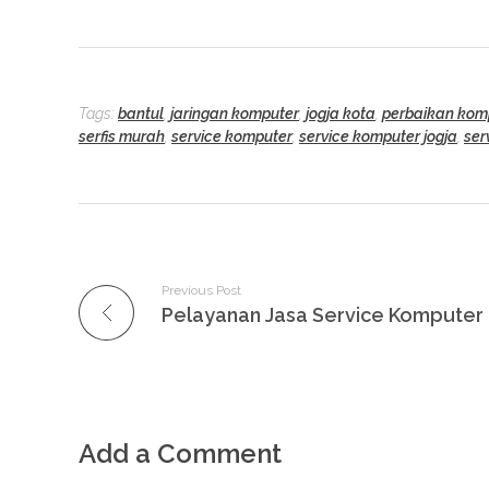
Tags:
bantul
,
jaringan komputer
,
jogja kota
,
perbaikan kom
serfis murah
,
service komputer
,
service komputer jogja
,
ser
Previous Post
Add a Comment