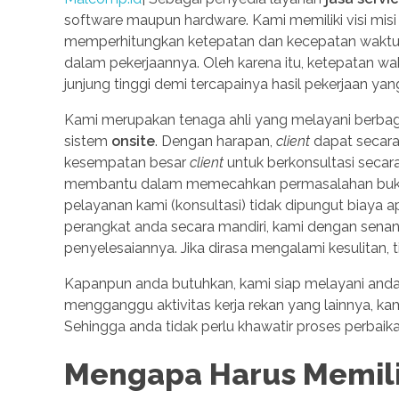
software maupun hardware. Kami memiliki visi mi
memperhitungkan ketepatan dan kecepatan waktu d
dalam pekerjaannya. Oleh karena itu, ketepatan wakt
junjung tinggi demi tercapainya hasil pekerjaan y
Kami merupakan tenaga ahli yang melayani berbag
sistem
onsite
. Dengan harapan,
client
dapat secara
kesempatan besar
client
untuk berkonsultasi secar
membantu dalam memecahkan permasalahan bukan ha
pelayanan kami (konsultasi) tidak dipungut biaya 
perangkat anda secara mandiri, kami dengan sena
penyelesaiannya. Jika dirasa mengalami kesulitan,
Kapanpun anda butuhkan, kami siap melayani anda. 
mengganggu aktivitas kerja rekan yang lainnya, kam
Sehingga anda tidak perlu khawatir proses perbaik
Mengapa Harus Memili