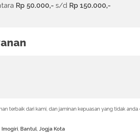
ntara
Rp 50.000,-
s/d
Rp 150.000,-
yanan
anan terbaik dari kami, dan jaminan kepuasan yang tidak anda
,
Imogiri
,
Bantul
,
Jogja Kota