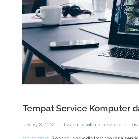
Tempat Service Komputer da
January 8, 2022
by
admin
with
no comment
Jasa
Malcomp.id
| Sebagai penyedia layanan
jasa servi