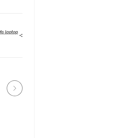
fis laptop
,