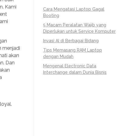
n. Kami
Cara Mengatasi Laptop Gagal
ent
Booting
kami
5 Macam Peralatan Wajib yang
Diperlukan untuk Service Komputer
gan
Invasi AI di Berbagai Bidang
n menjadi
Tips Memasang RAM Laptop
hati akan
dengan Mudah
an. Dan
Mengenal Electronic Data
sakan
Interchange dalam Dunia Bisnis
a
loyal.