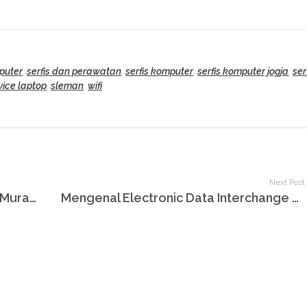
puter
,
serfis dan perawatan
,
serfis komputer
,
serfis komputer jogja
,
ser
vice laptop
,
sleman
,
wifi
Next Post
Pelayanan Jasa Service Komputer Murah area Gondomanan
Mengenal Electronic Data Interchange dalam Dunia Bisnis