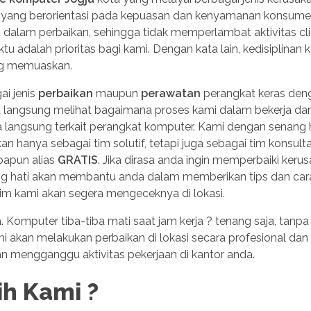
si yang berorientasi pada kepuasan dan kenyamanan konsume
alam perbaikan, sehingga tidak memperlambat aktivitas cli
u adalah prioritas bagi kami. Dengan kata lain, kedisiplinan 
ang memuaskan.
ai jenis
perbaikan
maupun
perawatan
perangkat keras den
 langsung melihat bagaimana proses kami dalam bekerja da
a langsung terkait perangkat komputer. Kami dengan senang 
nya sebagai tim solutif, tetapi juga sebagai tim konsult
apapun alias
GRATIS
. Jika dirasa anda ingin memperbaiki keru
ng hati akan membantu anda dalam memberikan tips dan car
 tim kami akan segera mengeceknya di lokasi.
Komputer tiba-tiba mati saat jam kerja ? tenang saja, tanpa
i akan melakukan perbaikan di lokasi secara profesional dan 
an mengganggu aktivitas pekerjaan di kantor anda.
h Kami ?