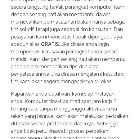
secara langsung terkait perangkat komputer. Kami
dengan senang hati akan membantu dalam
memecahkan permasalahan bukan hanya sebagai
tim solutif, tetapi juga sebagai tim konsultan. Dan
pelayanan kami (konsultasi) tidak dipungut biaya
apapun alias
GRATIS
. Jika dirasa anda ingin
memperbaiki kerusakan perangkat anda secara
mandiri, kami dengan senang hati akan membantu
anda dalam memberikan tips dan cara
penyelesaiannya. Jika dirasa mengalami kesulitan,
tim kami akan segera mengeceknya di lokasi.
Kapanpun anda butuhkan, kami siap melayani
anda. Komputer tiba-tiba mati saat jam kerja ?
tenang saja, tanpa mengganggu aktivitas kerja
rekan yang lainnya, kami akan melakukan perbaikan
di lokasi secara profesional dan loyal. Sehingga
anda tidak perlu khawatir proses perbaikan
mengganggu aktivitas pekerjaan di kantor anda.