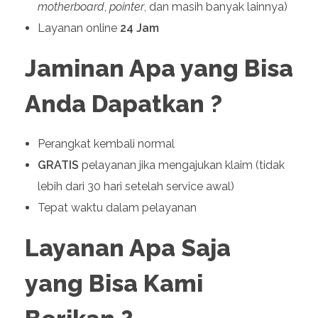
motherboard
,
pointer
, dan masih banyak lainnya)
Layanan online
24 Jam
Jaminan Apa yang Bisa
Anda Dapatkan ?
Perangkat kembali normal
GRATIS
pelayanan jika mengajukan klaim (tidak
lebih dari 30 hari setelah service awal)
Tepat waktu dalam pelayanan
Layanan Apa Saja
yang Bisa Kami