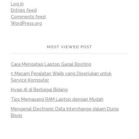
Log in
Entries feed
Comments feed
WordPress.org
MOST VIEWED POST
Cara Mengatasi Laptop Gagal Booting
5 Macam Peralatan Wajib yang Diperlukan untuk
Service Komputer
Invasi AI di Berbagai Bidang
Tips Memasang RAM Laptop dengan Mudah
Mengenal Electronic Data Interchange dalam Dunia
Bisnis