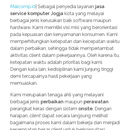
Malcomp.id
| Sebagai penyedia layanan
jasa
service komputer Jogja
kota yang melayai
berbagai jenis kerusakan baik software maupun
hardware. Kami memiliki visi misi yang berorientasi
pada kepuasan dan kenyamanan konsumen. Kami
memperhitungkan ketepatan dan kecepatan waktu
dalam perbaikan, sehingga tidak memperlambat
aktivitas client dalam pekerjaannya. Oleh karena itu,
ketepatan waktu adalah prioritas bagi kami.
Dengan kata lain, kedisiplinan kami junjung tinggi
demi tercapainya hasil pekerjaan yang
memuaskan.
Kami merupakan tenaga ahli yang melayani
berbagai jenis
perbaikan
maupun
perawatan
perangkat keras dengan sistem
onsite
. Dengan
harapan,
client
dapat secara langsung melihat
bagaimana proses kami dalam bekerja dan menjadi
kesempatan besar
client
untuk berkonsultasi