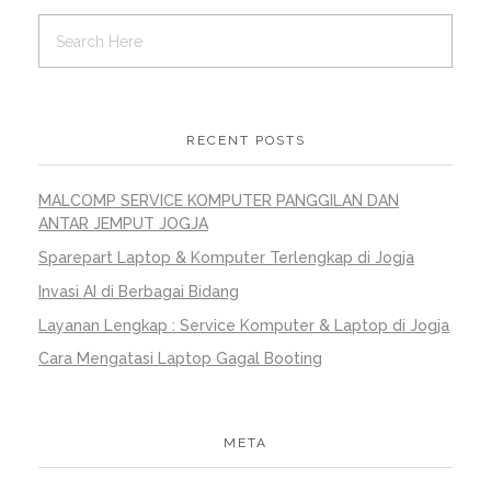
RECENT POSTS
MALCOMP SERVICE KOMPUTER PANGGILAN DAN
ANTAR JEMPUT JOGJA
Sparepart Laptop & Komputer Terlengkap di Jogja
Invasi AI di Berbagai Bidang
Layanan Lengkap : Service Komputer & Laptop di Jogja
Cara Mengatasi Laptop Gagal Booting
META