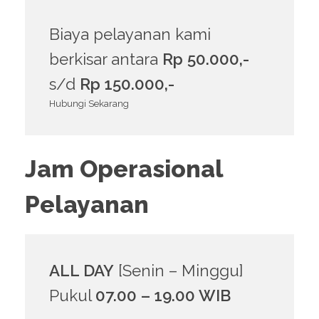
Biaya pelayanan kami
berkisar antara
Rp 50.000,-
s/d
Rp 150.000,-
Hubungi Sekarang
Jam Operasional
Pelayanan
ALL DAY
[Senin – Minggu]
Pukul
07.00 – 19.00 WIB