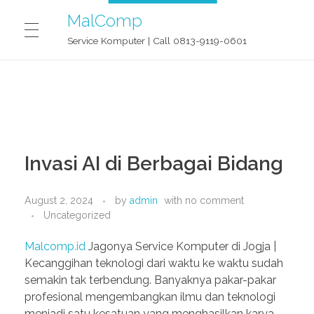
MalComp
Service Komputer | Call 0813-9119-0601
MALCOMP SERVICE JOGJA
CONTACT
Invasi AI di Berbagai Bidang
BLOG
August 2, 2024
by
admin
with
no comment
Uncategorized
Malcomp.id
Jagonya Service Komputer di Jogja |
OUR STORY
Kecanggihan teknologi dari waktu ke waktu sudah
semakin tak terbendung. Banyaknya pakar-pakar
profesional mengembangkan ilmu dan teknologi
menjadi satu kesatuan yang menghasilkan karya