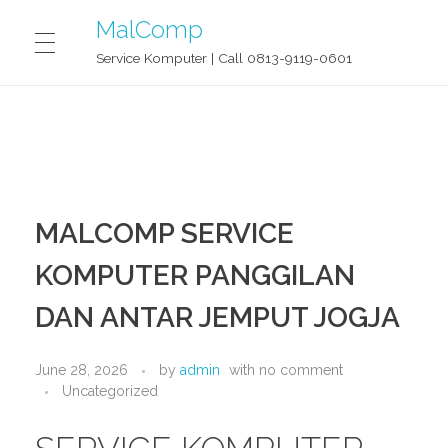
MalComp
Service Komputer | Call 0813-9119-0601
MALCOMP SERVICE JOGJA
CONTACT
MALCOMP SERVICE
KOMPUTER PANGGILAN
BLOG
DAN ANTAR JEMPUT JOGJA
OUR STORY
June 28, 2026
by
admin
with
no comment
Uncategorized