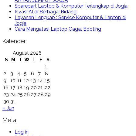
ANTAR JEMPUT JOGJA
Sparepart Laptop & Komputer Terlengkap di Jogja
Invasi AI di Berbagai Bidang
Layanan Lengkap : Service Komputer & Laptop di
Jogja
Cara Mengatasi Laptop Gagal Booting
Kalender
August 2026
S
M
T
W
T
F
S
1
2
3
4
5
6
7
8
9
10
11
12
13
14
15
16
17
18
19
20
21
22
23
24
25
26
27
28
29
30
31
« Jun
Meta
Log in