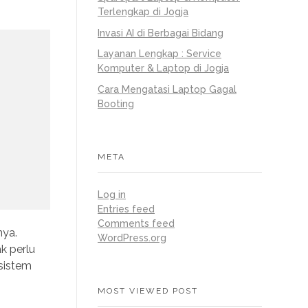
Terlengkap di Jogja
Invasi AI di Berbagai Bidang
Layanan Lengkap : Service
Komputer & Laptop di Jogja
Cara Mengatasi Laptop Gagal
Booting
META
Log in
Entries feed
Comments feed
nya.
WordPress.org
k perlu
sistem
MOST VIEWED POST