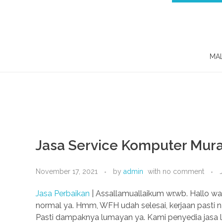
MA
Jasa Service Komputer Mura
November 17, 2021
by
admin
with
no comment
Jasa Perbaikan
| Assallamuallaikum wr.wb. Hallo wa
normal ya. Hmm, WFH udah selesai, kerjaan pasti
Pasti dampaknya lumayan ya. Kami penyedia jasa la