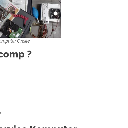
omputer Onsite
comp ?
)