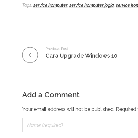
Tags:
service komputer
,
service komputer jogja
,
service ko
Previous Post
Cara Upgrade Windows 10
Add a Comment
Your email address will not be published. Required 