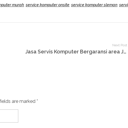
mputer murah
,
service komputer onsite
,
service komputer sleman
,
serv
Next Post
Jasa Servis Komputer Bergaransi area Jogja
fields are marked *