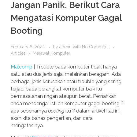
Jangan Panik. Berikut Cara
Mengatasi Komputer Gagal
Booting
February 6, 2022
by
admin
with
No Comment
Articles
Merawat Komputer
Malcomp
| Trouble pada komputer tidak hanya
satu atau dua jenis saja, melainkan beragam. Ada
berbagai jenis kerusakan atau trouble yang sering
terjadi pada perangkat komputer baik itu
permasalahan ringan ataupun berat. Pernahkah
anda mendengar istilah komputer gagal booting ?
apa sebenarnya
booting
itu ? dalam artikel kali ini,
akan kita bahas pengertian, dan cara
mengatasinya.