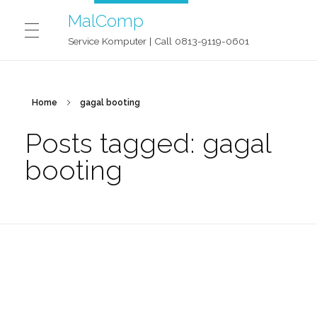
MalComp
Service Komputer | Call 0813-9119-0601
MALCOMP SERVICE JOGJA
Home
gagal booting
Posts tagged: gagal
CONTACT
booting
BLOG
OUR STORY