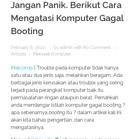
Jangan Panik. Berikut Cara
Mengatasi Komputer Gagal
Booting
February 6, 2022
by
admin
with
No Comment
Articles
Merawat Komputer
Malcomp
| Trouble pada komputer tidak hanya
satu atau dua jenis saja, melainkan beragam. Ada
berbagai jenis kerusakan atau trouble yang sering
terjadi pada perangkat komputer baik itu
permasalahan ringan ataupun berat. Pernahkah
anda mendengar istilah komputer gagal booting ?
apa sebenarnya
booting
itu ? dalam artikel kali ini,
akan kita bahas pengertian, dan cara
mengatasinya.