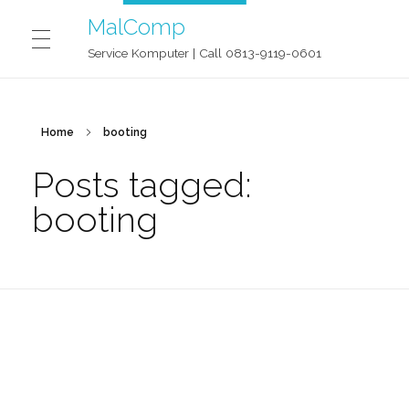
MalComp
Service Komputer | Call 0813-9119-0601
MALCOMP SERVICE JOGJA
Home
booting
Posts tagged:
CONTACT
booting
BLOG
OUR STORY