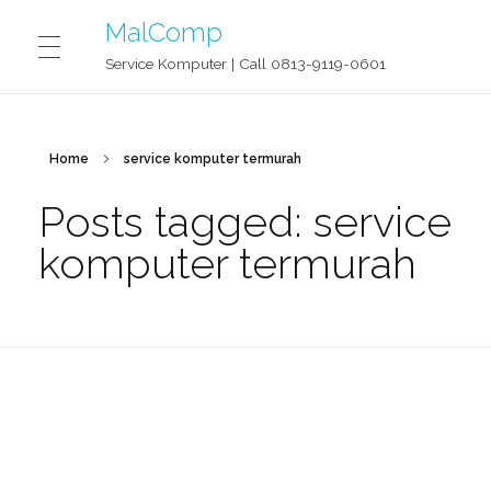
MalComp
Service Komputer | Call 0813-9119-0601
MALCOMP SERVICE JOGJA
Home
service komputer termurah
Posts tagged: service
CONTACT
komputer termurah
BLOG
OUR STORY