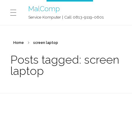
MalComp
Service Komputer | Call 0813-9119-0601
MALCOMP SERVICE JOGJA
Home
screen laptop
Posts tagged: screen
CONTACT
laptop
BLOG
OUR STORY