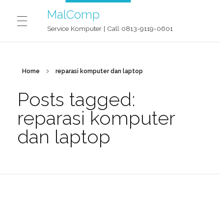
MalComp
Service Komputer | Call 0813-9119-0601
MALCOMP SERVICE JOGJA
Home
reparasi komputer dan laptop
Posts tagged:
CONTACT
reparasi komputer
dan laptop
BLOG
OUR STORY