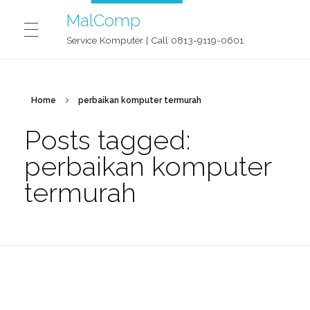
MalComp
Service Komputer | Call 0813-9119-0601
MALCOMP SERVICE JOGJA
Home
perbaikan komputer termurah
Posts tagged:
CONTACT
perbaikan komputer
termurah
BLOG
OUR STORY