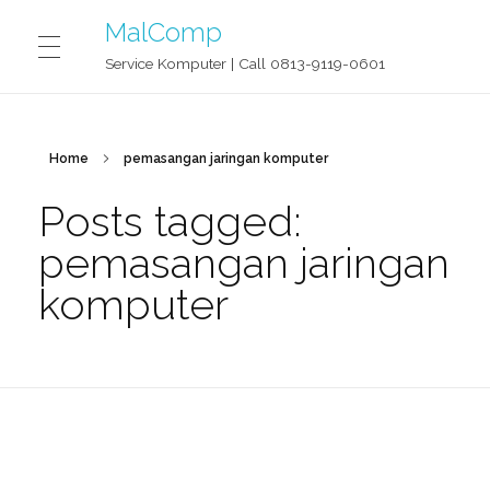
MalComp
Service Komputer | Call 0813-9119-0601
MALCOMP SERVICE JOGJA
Home
pemasangan jaringan komputer
Posts tagged:
CONTACT
pemasangan jaringan
komputer
BLOG
OUR STORY