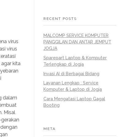
RECENT POSTS
MALCOMP SERVICE KOMPUTER
na virus
PANGGILAN DAN ANTAR JEMPUT
si virus
JOGJA
eratasi
Sparepart Laptop & Komputer
agar kita
Terlengkap di Jogja
enyebaran
Invasi AI di Berbagai Bidang
i
Layanan Lengkap : Service
Komputer & Laptop di Jogja
ng dalam
Cara Mengatasi Laptop Gagal
 membuat
Booting
. Misal
n-gerakan
a dengan
META
ngan