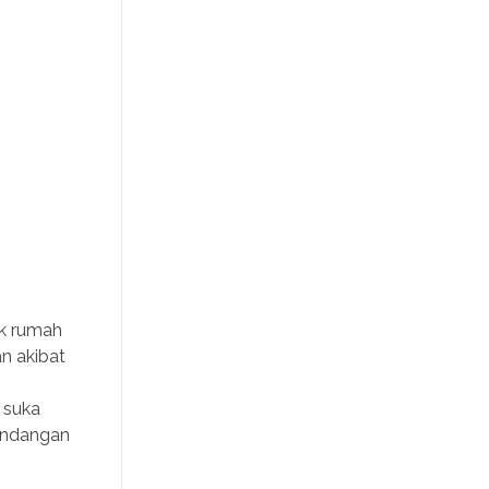
uk rumah
n akibat
 suka
mandangan