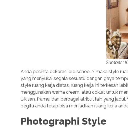
Sumber : 
Anda pecinta dekorasi old school ? maka style rua
yang menyukai segala sesuatu dengan gaya tempo du
style ruang kerja diatas, ruang kerja ini terkesan 
menggunakan warna cream, atau coklat untuk menam
lukisan, frame, dan berbagai atribut lain yang jadul
MOST VIEWED POST
begitu anda tetap bisa menjadikan ruang kerja and
Cara Mengatasi Laptop Gagal Booting
Photographi Style
Views: 14316