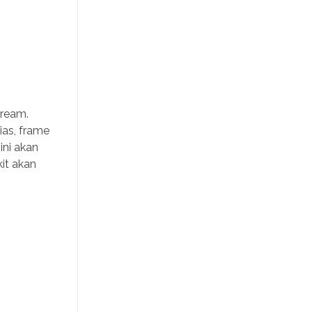
cream.
ias, frame
ini akan
it akan