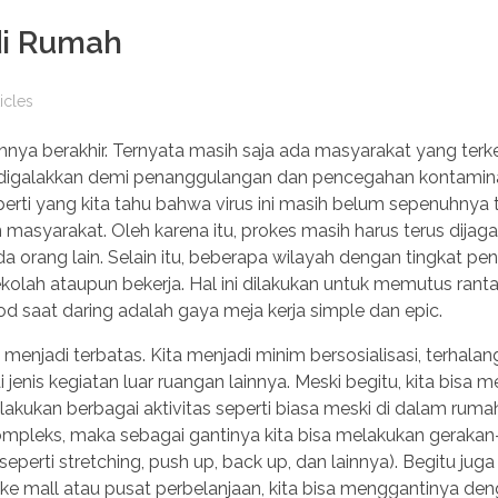
 di Rumah
icles
ya berakhir. Ternyata masih saja ada masyarakat yang terke
h digalakkan demi penanggulangan dan pencegahan kontamina
erti yang kita tahu bahwa virus ini masih belum sepenuhnya t
syarakat. Oleh karena itu, prokes masih harus terus dijaga 
da orang lain. Selain itu, beberapa wilayah dengan tingkat p
sekolah ataupun bekerja. Hal ini dilakukan untuk memutus ranta
d saat daring adalah gaya meja kerja simple dan epic.
menjadi terbatas. Kita menjadi minim bersosialisasi, terhala
 jenis kegiatan luar ruangan lainnya. Meski begitu, kita bisa
lakukan berbagai aktivitas seperti biasa meski di dalam rumah
g kompleks, maka sebagai gantinya kita bisa melakukan geraka
eperti stretching, push up, back up, dan lainnya). Begitu jug
lan ke mall atau pusat perbelanjaan, kita bisa menggantinya de