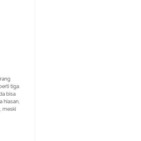
orang
rti tiga
da bisa
 hiasan,
n, meski