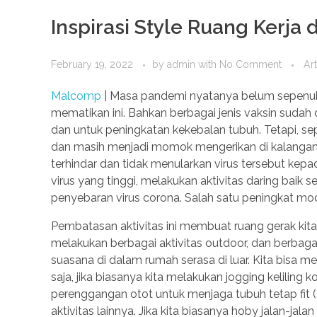
Inspirasi Style Ruang Kerja
February 19, 2022
by
admin
with
No Comment
Art
Malcomp
| Masa pandemi nyatanya belum sepenuhn
mematikan ini. Bahkan berbagai jenis vaksin suda
dan untuk peningkatan kekebalan tubuh. Tetapi, sep
dan masih menjadi momok mengerikan di kalangan ma
terhindar dan tidak menularkan virus tersebut kepa
virus yang tinggi, melakukan aktivitas daring baik 
penyebaran virus corona. Salah satu peningkat moo
Pembatasan aktivitas ini membuat ruang gerak kita 
melakukan berbagai aktivitas outdoor, dan berbagai
suasana di dalam rumah serasa di luar. Kita bisa me
saja, jika biasanya kita melakukan jogging kelilin
perenggangan otot untuk menjaga tubuh tetap fit (s
aktivitas lainnya. Jika kita biasanya hoby jalan-ja