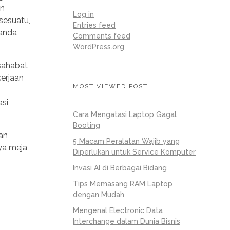
an
Log in
sesuatu,
Entries feed
 anda
Comments feed
WordPress.org
 sahabat
erjaan
MOST VIEWED POST
si
Cara Mengatasi Laptop Gagal
Booting
an
5 Macam Peralatan Wajib yang
aya meja
Diperlukan untuk Service Komputer
Invasi AI di Berbagai Bidang
Tips Memasang RAM Laptop
dengan Mudah
Mengenal Electronic Data
Interchange dalam Dunia Bisnis