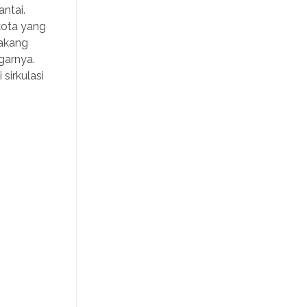
ntai.
kota yang
lakang
garnya.
sirkulasi