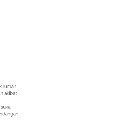
uk rumah
n akibat
 suka
mandangan