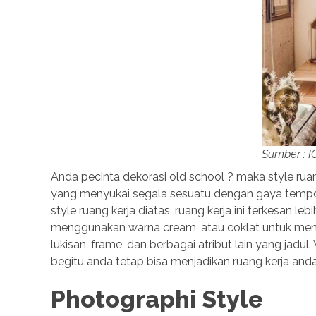
Sumber : 
Anda pecinta dekorasi old school ? maka style rua
yang menyukai segala sesuatu dengan gaya tempo du
style ruang kerja diatas, ruang kerja ini terkesan 
menggunakan warna cream, atau coklat untuk menam
lukisan, frame, dan berbagai atribut lain yang jadul
MOST VIEWED POST
begitu anda tetap bisa menjadikan ruang kerja and
Cara Mengatasi Laptop Gagal Booting
Photographi Style
Views: 14316