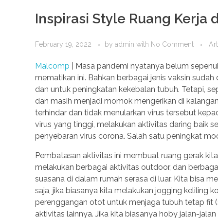
Inspirasi Style Ruang Kerja
February 19, 2022
by
admin
with
No Comment
Art
Malcomp
| Masa pandemi nyatanya belum sepenuhn
mematikan ini. Bahkan berbagai jenis vaksin suda
dan untuk peningkatan kekebalan tubuh. Tetapi, sep
dan masih menjadi momok mengerikan di kalangan ma
terhindar dan tidak menularkan virus tersebut kepa
virus yang tinggi, melakukan aktivitas daring baik 
penyebaran virus corona. Salah satu peningkat moo
Pembatasan aktivitas ini membuat ruang gerak kita 
melakukan berbagai aktivitas outdoor, dan berbagai
suasana di dalam rumah serasa di luar. Kita bisa me
saja, jika biasanya kita melakukan jogging kelilin
perenggangan otot untuk menjaga tubuh tetap fit (s
aktivitas lainnya. Jika kita biasanya hoby jalan-ja