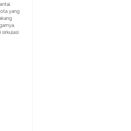
ntai.
kota yang
lakang
garnya.
sirkulasi