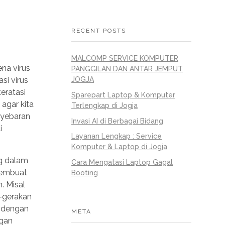
RECENT POSTS
MALCOMP SERVICE KOMPUTER
na virus
PANGGILAN DAN ANTAR JEMPUT
si virus
JOGJA
eratasi
Sparepart Laptop & Komputer
agar kita
Terlengkap di Jogja
enyebaran
Invasi AI di Berbagai Bidang
i
Layanan Lengkap : Service
Komputer & Laptop di Jogja
ng dalam
Cara Mengatasi Laptop Gagal
 membuat
Booting
. Misal
n-gerakan
a dengan
META
ngan