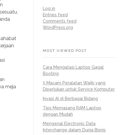
an
Log in
sesuatu,
Entries feed
 anda
Comments feed
WordPress.org
 sahabat
erjaan
MOST VIEWED POST
si
Cara Mengatasi Laptop Gagal
Booting
an
5 Macam Peralatan Wajib yang
aya meja
Diperlukan untuk Service Komputer
Invasi AI di Berbagai Bidang
Tips Memasang RAM Laptop
dengan Mudah
Mengenal Electronic Data
Interchange dalam Dunia Bisnis