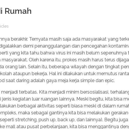
 di Rumah
icles
ya berakhir. Ternyata masih saja ada masyarakat yang terke
h digalakkan demi penanggulangan dan pencegahan kontamina
erti yang kita tahu bahwa virus ini masih belum sepenuhnya t
syarakat. Oleh karena itu, prokes masih harus terus dijaga 
da orang lain. Selain itu, beberapa wilayah dengan tingkat p
sekolah ataupun bekerja. Hal ini dilakukan untuk memutus ranta
d saat daring adalah gaya meja kerja simple dan epic.
menjadi terbatas. Kita menjadi minim bersosialisasi, terhala
 jenis kegiatan luar ruangan lainnya. Meski begitu, kita bisa
lakukan berbagai aktivitas seperti biasa meski di dalam rumah
g kompleks, maka sebagai gantinya kita bisa melakukan geraka
eperti stretching, push up, back up, dan lainnya). Begitu jug
lan ke mall atau pusat perbelanjaan, kita bisa menggantinya de