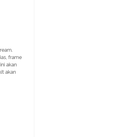
cream.
ias, frame
ini akan
it akan