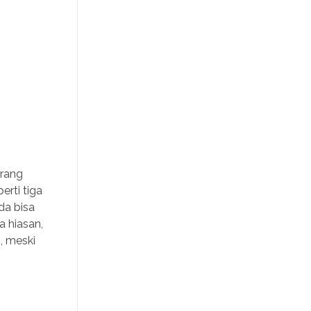
orang
rti tiga
da bisa
 hiasan,
n, meski