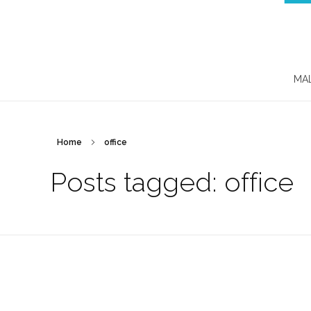
MA
Home
office
Posts tagged: office