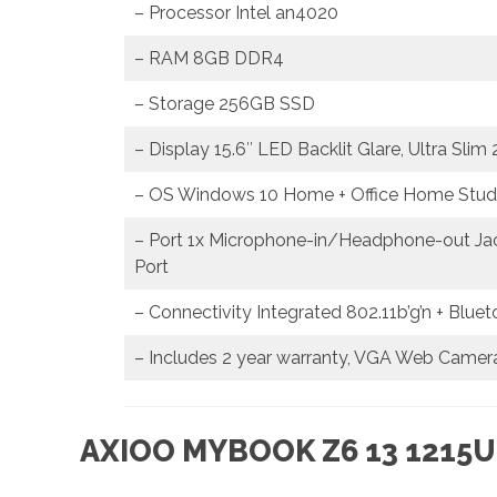
– Processor Intel an4020
– RAM 8GB DDR4
– Storage 256GB SSD
– Display 15.6″ LED Backlit Glare, Ultra Slim
– OS Windows 10 Home + Office Home Stud
– Port 1x Microphone-in/Headphone-out Jack
Port
– Connectivity Integrated 802.11b’g’n + Blue
– Includes 2 year warranty, VGA Web Camer
AXIOO MYBOOK Z6 13 1215U