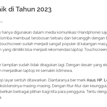
ik di Tahun 2023
es
k hanya digunakan dalam media komunikasi (Handphone) saja.
ba-lomba membuat terobosan terbaru dan tercanggih dengan
p touchscreen sudah menjadi sangat populer di kalangan mas
n yang dimiliki bisa menjadi rekomendasi laptop Touchscree
dan tampilan sudah tidak diragukan lagi. Dengan desain yang el
lain menjadikan laptop ini semakin istimewa.
ptop layar sentuh ditawarkan. Diantaranya ber merk
Asus
,
HP
,
L
ksistensinya masing-masing. Dengan fitur-fitur dan keunggul
erikan berbagai pilihan bagi kita para pengguna. Tentu denga
a.