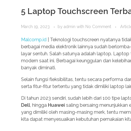
5 Laptop Touchscreen Terba
March 19, 2023
by
admin
with
No Comment
Articl
Malcomp.id
| Teknologi touchscreen nyatanya tida
berbagai media elektronik lainnya sudah berlom
layar sentuh. Salah satunya adalah laptop. Lapto
modern saat ini. Berbagai keunggulan dan kelebiha
banyak diminati.
Selain fungsi fleksibilitas, tentu secara performa 
serta fitur-fitur tertentu yang tidak dimiliki laptop 
Di tahun 2023 sendiri, sudah lebih dari 100 tipe la
Dell
, hingga
Huawei
saling bersaing menunjukkan e
yang dimiliki oleh masing-masing merk, tentu memb
kita dapat menyesuaikan kebutuhan pemakaian kit