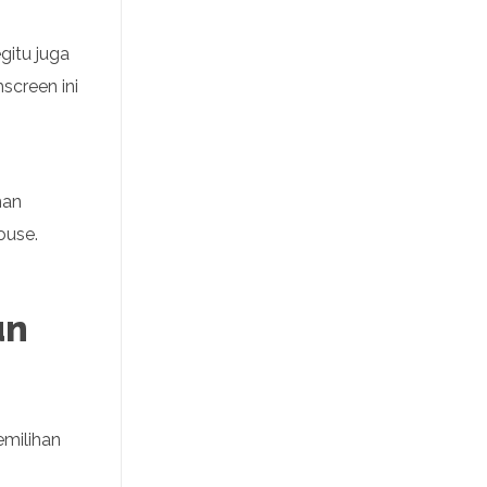
gitu juga
screen ini
man
ouse.
un
emilihan