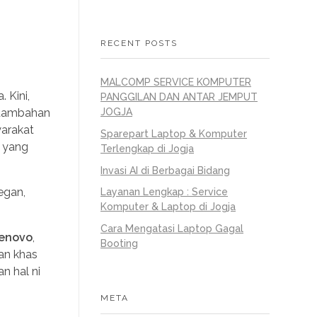
RECENT POSTS
MALCOMP SERVICE KOMPUTER
 Kini,
PANGGILAN DAN ANTAR JEMPUT
 tambahan
JOGJA
yarakat
Sparepart Laptop & Komputer
n yang
Terlengkap di Jogja
Invasi AI di Berbagai Bidang
egan,
Layanan Lengkap : Service
Komputer & Laptop di Jogja
Cara Mengatasi Laptop Gagal
enovo
,
Booting
an khas
n hal ni
META