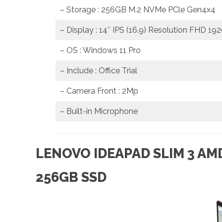
– Storage : 256GB M.2 NVMe PCle Gen4x4
– Display : 14″ IPS (16.9) Resolution FHD 19
– OS : Windows 11 Pro
– Include : Office Trial
– Camera Front : 2Mp
– Built-in Microphone
LENOVO IDEAPAD SLIM 3 AM
256GB SSD
MOST VIEWED POST
Cara Mengatasi Laptop Gagal Booting
Views: 14316