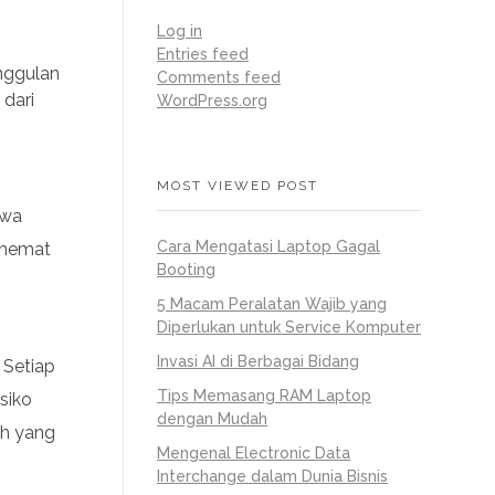
Log in
Entries feed
unggulan
Comments feed
 dari
WordPress.org
MOST VIEWED POST
awa
Cara Mengatasi Laptop Gagal
ghemat
Booting
5 Macam Peralatan Wajib yang
Diperlukan untuk Service Komputer
Invasi AI di Berbagai Bidang
 Setiap
Tips Memasang RAM Laptop
siko
dengan Mudah
ah yang
Mengenal Electronic Data
Interchange dalam Dunia Bisnis