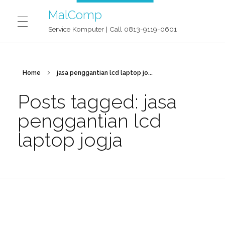
MalComp
Service Komputer | Call 0813-9119-0601
MALCOMP SERVICE JOGJA
Home
jasa penggantian lcd laptop jo...
Posts tagged: jasa
CONTACT
penggantian lcd
laptop jogja
BLOG
OUR STORY