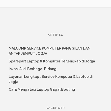
MALCOMP SERVICE KOMPUTER PANGGILAN DAN
ANTAR JEMPUT JOGJA
Sparepart Laptop & Komputer Terlengkap di Jogja
Invasi AI di Berbagai Bidang
Layanan Lengkap : Service Komputer & Laptop di
Jogja
Cara Mengatasi Laptop Gagal Booting
KALENDER
August 2026
S
M
T
W
T
F
S
1
2
3
4
5
6
7
8