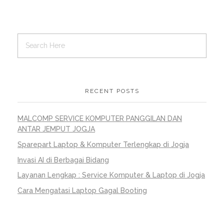
RECENT POSTS
MALCOMP SERVICE KOMPUTER PANGGILAN DAN
ANTAR JEMPUT JOGJA
Sparepart Laptop & Komputer Terlengkap di Jogja
Invasi AI di Berbagai Bidang
Layanan Lengkap : Service Komputer & Laptop di Jogja
Cara Mengatasi Laptop Gagal Booting
META
Log in
Entries feed
Comments feed
WordPress.org