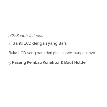
4
.
Ganti LCD dengan yang Baru
Buka LCD yang baru dari plastik pembungkusnya.
5
.
Pasang Kembali Konektor
& Baut Holder
Cara Memasang LCD
Pasang kembali LCD yang baru dengan proses
yang sama seperti melepas kabel penghubung.
Yakni dengan menghubungkan kembali kabel
penghubung antara Mainboard ke LCD. Pasang