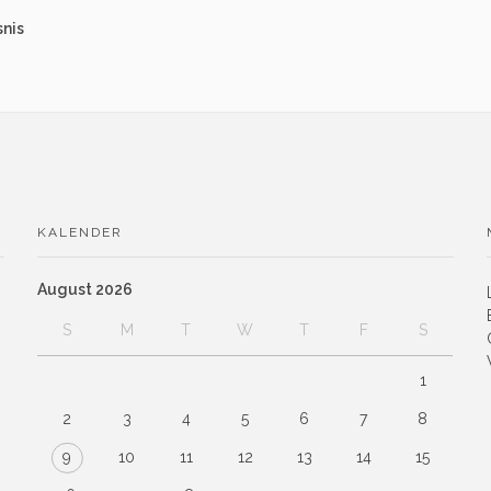
snis
KALENDER
August 2026
S
M
T
W
T
F
S
1
2
3
4
5
6
7
8
9
10
11
12
13
14
15