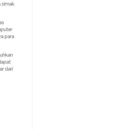
a simak
as
mputer
ya para
puhkan
dapat
r dari