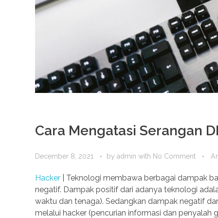
Cara Mengatasi Serangan 
December 8, 2021
by
admin
with
No Comment
Ar
Hacker
| Teknologi membawa berbagai dampak bagi
negatif. Dampak positif dari adanya teknologi ada
waktu dan tenaga). Sedangkan dampak negatif dari
melalui hacker (pencurian informasi dan penyalah g