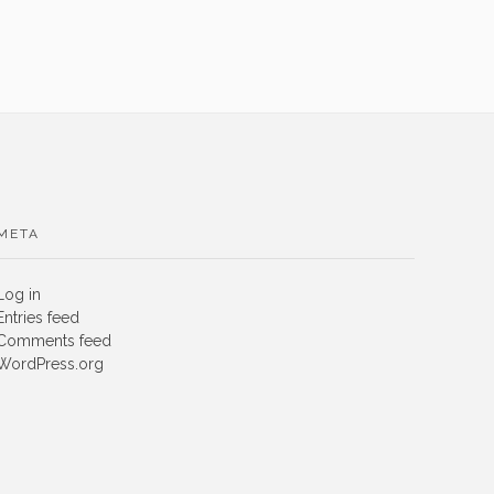
META
Log in
Entries feed
Comments feed
WordPress.org