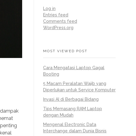
Log in
Entries feed
Comments feed
WordPress.org
MOST VIEWED POST
Cara Mengatasi Laptop Gagal
Booting
5 Macam Peralatan Wajib yang
Diperlukan untuk Service Komputer
Invasi AI di Berbagai Bidang
Tips Memasang RAM Laptop
n dampak
dengan Mudah
(hemat
Mengenal Electronic Data
 penting
Interchange dalam Dunia Bisnis
rkenal