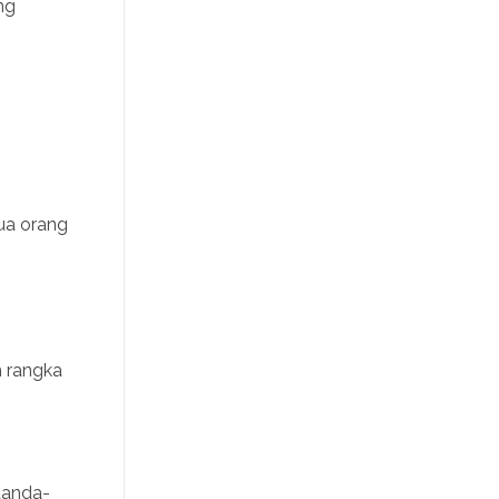
ng
ua orang
m rangka
 tanda-