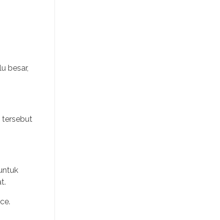
lu besar,
 tersebut
untuk
t.
ce.
.