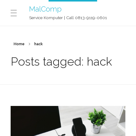
MalComp
Service Komputer | Call 0813-9119-0601
MALCOMP SERVICE JOGJA
Home
hack
Posts tagged: hack
CONTACT
BLOG
OUR STORY