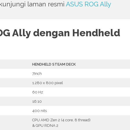
, kunjungi laman resmi
ASUS ROG Ally
OG Ally dengan Hendheld
HENDHELD STEAM DECK
7Inch
1.280 x 800 pixel
60 Hz
16:10
400 nits
CPU AMD Zen 2 (4 core, 8 thread)
& GPU RDNA 2