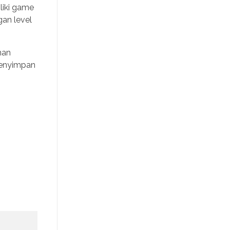
liki game
gan level
nan
menyimpan