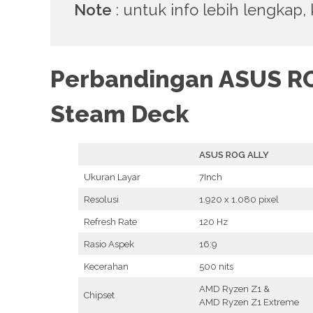
Note
: untuk info lebih lengkap
Perbandingan ASUS R
Steam Deck
ASUS ROG ALLY
Ukuran Layar
7Inch
Resolusi
1.920 x 1.080 pixel
Refresh Rate
120 Hz
Rasio Aspek
16:9
MOST VIEWED POST
Kecerahan
500 nits
Cara Mengatasi Laptop Gagal Booting
AMD Ryzen Z1 &
Chipset
Views: 14320
AMD Ryzen Z1 Extreme