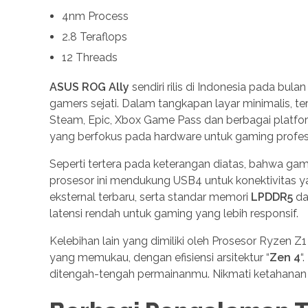
4nm Process
2.8 Teraflops
12 Threads
ASUS ROG Ally
sendiri rilis di Indonesia pada bul
gamers sejati. Dalam tangkapan layar minimalis, t
Steam, Epic, Xbox Game Pass dan berbagai platform
yang berfokus pada hardware untuk gaming profesion
Seperti tertera pada keterangan diatas, bahwa g
prosesor ini mendukung USB4 untuk konektivitas 
eksternal terbaru, serta standar memori
LPDDR5
d
latensi rendah untuk gaming yang lebih responsif.
Kelebihan lain yang dimiliki oleh Prosesor Ryzen Z1
yang memukau, dengan efisiensi arsitektur “
Zen 4
“
ditengah-tengah permainanmu. Nikmati ketahanan 