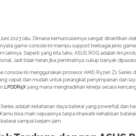
an Juni 2023 lalu. Dimana kemunculannya sangat dinantikan ole
ernyata game console ini mampu support berbagai jenis game
 lainnya. Seperti yang kita tahu, ASUS ROG adalah lini pro
al. Jadi tidak heran jika peminatnya cukup banyak dipasaran
ame console ini menggunakan prosesor AMD Ryzen Z1 Series 
yang cepat dan mudah untuk perangkat penyimpanan dan lay
an
LPDDR5X
yang mana menghadirkan kinerja secara kencan
 Series adalah ketahanan daya baterai yang powerfull dan has
. Kamu bisa main sepuasnya tanpa khawatir kehabisan baterai
baterai sampai berjam-jam.