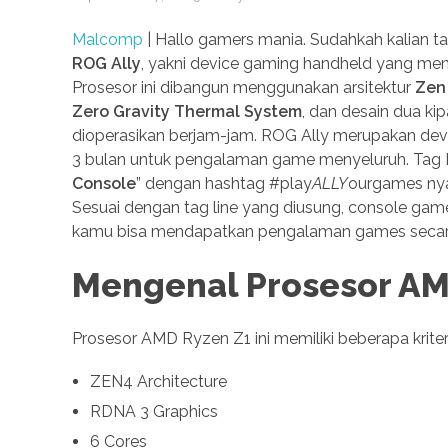
Malcomp
| Hallo gamers mania. Sudahkah kalian t
ROG Ally
, yakni device gaming handheld yang m
Prosesor ini dibangun menggunakan arsitektur
Zen
Zero Gravity Thermal System
, dan desain dua k
dioperasikan berjam-jam. ROG Ally merupakan dev
3 bulan untuk pengalaman game menyeluruh. Tag L
Console
” dengan hashtag #play
ALLY
ourgames nya
Sesuai dengan tag line yang diusung, console ga
kamu bisa mendapatkan pengalaman games secar
Mengenal Prosesor AM
Prosesor AMD Ryzen Z1 ini memiliki beberapa kriteri
ZEN4 Architecture
RDNA 3 Graphics
6 Cores