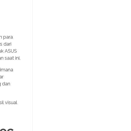
h para
s dari
duk ASUS
 saat ini.
dimana
ar
g dan
il visual