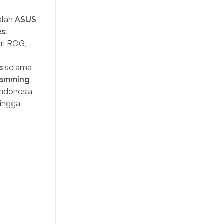
alah
ASUS
s.
ari ROG,
s
selama
Gamming
ndonesia.
ingga,