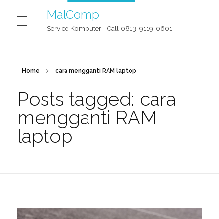
MalComp
Service Komputer | Call 0813-9119-0601
MALCOMP SERVICE JOGJA
Home
cara mengganti RAM laptop
Posts tagged: cara
CONTACT
mengganti RAM
laptop
BLOG
OUR STORY