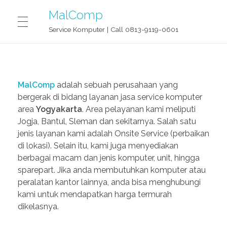
MalComp
Service Komputer | Call 0813-9119-0601
MALCOMP SERVICE JOGJA
MalComp
adalah sebuah perusahaan yang
bergerak di bidang layanan jasa service komputer
CONTACT
area
Yogyakarta
. Area pelayanan kami meliputi
Jogja, Bantul, Sleman dan sekitarnya. Salah satu
jenis layanan kami adalah Onsite Service (perbaikan
BLOG
di lokasi). Selain itu, kami juga menyediakan
berbagai macam dan jenis komputer, unit, hingga
sparepart. Jika anda membutuhkan komputer atau
peralatan kantor lainnya, anda bisa menghubungi
OUR STORY
kami untuk mendapatkan harga termurah
dikelasnya.